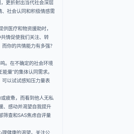
闻，更折射出当代社会深层
情、社会认同和积极情感需
区提供医疗和物资援助时，
种共情促使我们关注、转
，而你的共情能力有多强？
群体共鸣。在不确定的社会环境
正能量”的集体认同需求。
，可以试试感知压力量表
力或疲惫，而看到他人无私
种温暖、感动并渴望自我提升
郁筛查和SAS焦虑自评量
心理健康的渴望。关注公