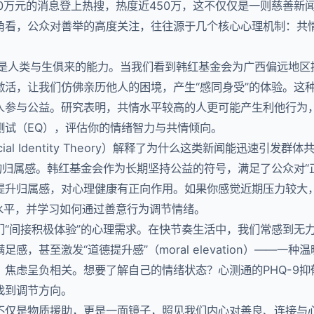
0万元的消息登上热搜，热度近450万，这不仅仅是一则慈善新
角看，公众对善举的高度关注，往往源于几个核心心理机制：共
y）是人类与生俱来的能力。当我们看到韩红基金会为广西偏远地
激活，让我们仿佛亲历他人的困境，产生“感同身受”的体验。这
人参与公益。研究表明，共情水平较高的人更可能产生利他行为
测试（EQ），评估你的情绪智力与共情倾向。
al Identity Theory）解释了为什么这类新闻能迅速引发
的归属感。韩红基金会作为长期坚持公益的符号，满足了公众对“
提升归属感，对心理健康有正向作用。如果你感觉近期压力较大
力水平，并学习如何通过善意行为调节情绪。
们“间接积极体验”的心理需求。在快节奏生活中，我们常感到无
感，甚至激发“道德提升感”（moral elevation）——一
焦虑呈负相关。想要了解自己的情绪状态？心测通的PHQ-9抑
找到调节方向。
不仅是物质援助，更是一面镜子，照见我们内心对善良、连接与