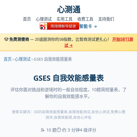
心测通
首页
心理测试
实用工具
收费工具
支持我们
智能卡 →
🤡
免费测傻商
— 20道题测你的SB指数，比智商测试更扎心！
开始SBTI测
试 →
首页
›
心理测试
› GSES 自我效能感量表
GSES 自我效能感量表
评估你面对挑战和逆境时的一般自信程度。10题简短量表，了
解你的自我效能感水平。
搜索关键词：GSES自我效能感量表,自我效能测试,自信心测试,免费心理
测评,自我效能感,自信心评估
📝 10 题
⏱️ 约 3 分钟
4 级评分